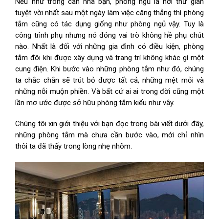
Nếu như trong căn nhà bạn, phòng ngủ là nơi thư giãn
tuyệt vời nhất sau một ngày làm việc căng thẳng thì phòng
tắm cũng có tác dụng giống như phòng ngủ vậy. Tuy là
công trình phụ nhưng nó đóng vai trò không hề phụ chút
nào. Nhất là đối với những gia đình có điều kiện, phòng
tắm đôi khi được xây dựng và trang trí không khác gì một
cung điện. Khi bước vào những phòng tắm như đó, chúng
ta chắc chắn sẽ trút bỏ được tất cả, những mệt mỏi và
những nỗi muộn phiền. Và bất cứ ai ai trong đời cũng một
lần mơ ước được sở hữu phòng tắm kiểu như vậy.
Chúng tôi xin giới thiệu với bạn đọc trong bài viết dưới đây,
những phòng tắm mà chưa cần bước vào, mới chỉ nhìn
thôi ta đã thấy trong lòng nhẹ nhõm.