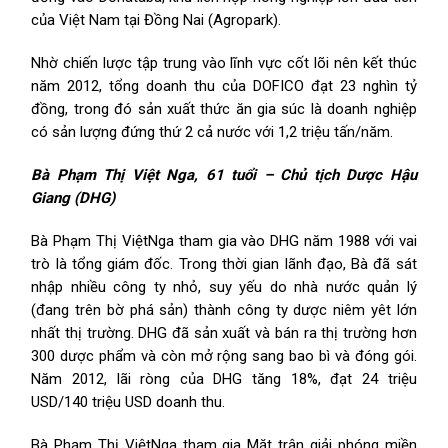
của Việt Nam tại Đồng Nai (Agropark).
Nhờ chiến lược tập trung vào lĩnh vực cốt lõi nên kết thúc
năm 2012, tổng doanh thu của DOFICO đạt 23 nghìn tỷ
đồng, trong đó sản xuất thức ăn gia súc là doanh nghiệp
có sản lượng đứng thứ 2 cả nước với 1,2 triệu tấn/năm.
Bà Phạm Thị Việt Nga, 61 tuổi – Chủ tịch Dược Hậu
Giang (DHG)
Bà Phạm Thị ViệtNga tham gia vào DHG năm 1988 với vai
trò là tổng giám đốc. Trong thời gian lãnh đạo, Bà đã sát
nhập nhiều công ty nhỏ, suy yếu do nhà nước quản lý
(đang trên bờ phá sản) thành công ty dược niêm yêt lớn
nhất thị trường. DHG đã sản xuất và bán ra thị trường hơn
300 dược phẩm và còn mở rộng sang bao bì và đóng gói.
Năm 2012, lãi ròng của DHG tăng 18%, đạt 24 triệu
USD/140 triệu USD doanh thu.
Bà Phạm Thị ViệtNga tham gia Mặt trận giải phóng miền