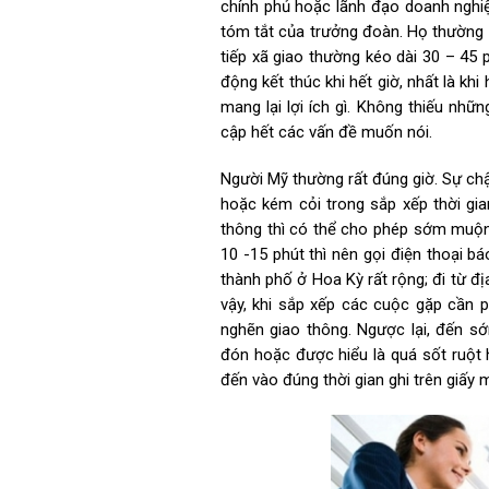
chính phủ hoặc lãnh đạo doanh nghiệ
tóm tắt của trưởng đoàn. Họ thường 
tiếp xã giao thường kéo dài 30 – 45 
động kết thúc khi hết giờ, nhất là kh
mang lại lợi ích gì. Không thiếu nhữ
cập hết các vấn đề muốn nói.
Người Mỹ thường rất đúng giờ. Sự chậ
hoặc kém cỏi trong sắp xếp thời gia
thông thì có thể cho phép sớm muộn
10 -15 phút thì nên gọi điện thoại báo
thành phố ở Hoa Kỳ rất rộng; đi từ đ
vậy, khi sắp xếp các cuộc gặp cần phả
nghẽn giao thông. Ngược lại, đến s
đón hoặc được hiểu là quá sốt ruột 
đến vào đúng thời gian ghi trên giấy 