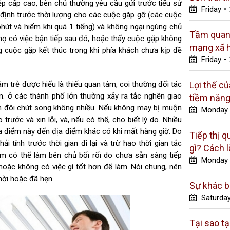
p cấp cao, bên chủ thường yêu cầu gửi trước tiểu sử
Friday
•
định trước thời lượng cho các cuộc gặp gỡ (các cuộc
phút và hiếm khi quá 1 tiếng) và không ngại ngùng chủ
Tầm quan 
i họ có việc bận tiếp sau đó, hoặc thấy cuộc gặp không
mạng xã h
ng cuộc gặp kết thúc trong khi phía khách chưa kịp đề
Friday
•
m trễ được hiểu là thiếu quan tâm, coi thường đối tác
Lợi thế c
n. ở các thành phố lớn thường xảy ra tắc nghẽn giao
tiềm năng 
 đôi chút song không nhiều. Nếu không may bị muộn
Monday
 trước và xin lỗi, và, nếu có thể, cho biết lý do. Nhiều
ịa điểm này đến địa điểm khác có khi mất hàng giờ. Do
Tiếp thị 
i tính trước thời gian đi lại và trừ hao thời gian tắc
gì? Cách 
ớm có thể làm bên chủ bối rối do chưa sẵn sàng tiếp
Monday
hoặc không có việc gì tốt hơn để làm. Nói chung, nên
mời hoặc đã hẹn.
Sự khác b
Saturda
Tại sao t