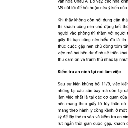
văn hóa Châu Á. Do vậy, các nhà kin
Mỹ cắt lời để hỏi hoặc nêu ý kiến của
Khi thấy không còn nội dung cần th
thì khách cũng nên chủ động kết th
người vào phòng thì thầm với người
giấy thì bạn cũng nên hiểu đó là tí
thúc cuộc gặp nên chủ động tóm tắt
việc mà hai bên dự định sẽ triển kha
thư cám ơn và tranh thủ nhắc lại nhữ
Kiểm tra an ninh tại nơi làm việc
Sau sự kiện khủng bố 11/9, việc ki
những tại các sân bay mà còn tại c
làm việc nhất là tại các cơ quan của
nên mang theo giấy tờ tùy thân có 
mang theo hành lý cồng kềnh. ở một 
ký để lấy thẻ ra vào và kiểm tra an n
rút ngắn thời gian cuộc gặp, khách