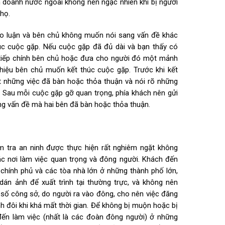
h doanh nước ngoài không nên ngạc nhiên khi bị người
 họ.
ảo luận và bên chủ không muốn nói sang vấn đề khác
úc cuộc gặp. Nếu cuộc gặp đã đủ dài và bạn thấy có
 tiếp chính bên chủ hoặc đưa cho người đó một mảnh
n hiệu bên chủ muốn kết thúc cuộc gặp. Trước khi kết
 những việc đã bàn hoặc thỏa thuận và nói rõ những
i. Sau mỗi cuộc gặp gỡ quan trọng, phía khách nên gửi
ng vấn đề mà hai bên đã bàn hoặc thỏa thuận.
ểm tra an ninh được thực hiện rất nghiêm ngặt không
ác nơi làm việc quan trọng và đông người. Khách đến
 chính phủ và các tòa nhà lớn ở những thành phố lớn,
dán ảnh để xuất trình tại thường trực, và không nên
số công sở, do người ra vào đông, cho nên việc đăng
inh đôi khi khá mất thời gian. Để không bị muộn hoặc bị
 đến làm việc (nhất là các đoàn đông người) ở những