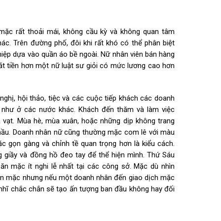
 mặc rất thoải mái, không cầu kỳ và không quan tâm
c. Trên đường phố, đôi khi rất khó có thể phân biệt
hiệp dựa vào quần áo bề ngoài. Nữ nhân viên bán hàng
ắt tiền hơn một nữ luật sư giỏi có mức lương cao hơn
 nghị, hội thảo, tiệc và các cuộc tiếp khách các doanh
 như ở các nước khác. Khách đến thăm và làm việc
vạt. Mùa hè, mùa xuân, hoặc những dịp không trang
mầu. Doanh nhân nữ cũng thường mặc com lê với màu
c gọn gàng và chỉnh tề quan trọng hơn là kiểu cách.
 giầy và đồng hồ đeo tay để thể hiện mình. Thứ Sáu
ăn mặc ít nghi lễ nhất tại các công sở. Mặc dù nhìn
ăn mặc nhưng nếu một doanh nhân đến giao dịch mặc
nhĩ chắc chắn sẽ tạo ấn tượng ban đầu không hay đối