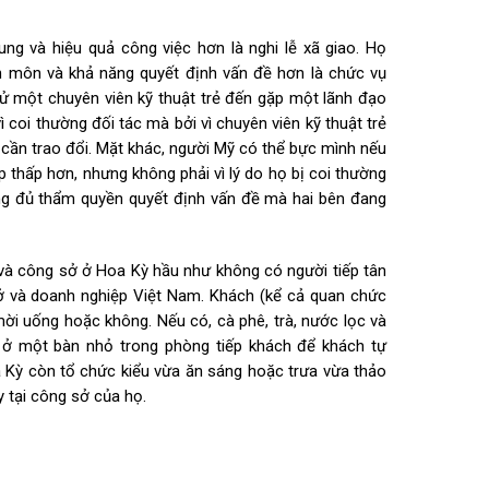
ng và hiệu quả công việc hơn là nghi lễ xã giao. Họ
 môn và khả năng quyết định vấn đề hơn là chức vụ
cử một chuyên viên kỹ thuật trẻ đến gặp một lãnh đạo
 coi thường đối tác mà bởi vì chuyên viên kỹ thuật trẻ
cần trao đổi. Mặt khác, người Mỹ có thể bực mình nếu
p thấp hơn, nhưng không phải vì lý do họ bị coi thường
ông đủ thẩm quyền quyết định vấn đề mà hai bên đang
 và công sở ở Hoa Kỳ hầu như không có người tiếp tân
ở và doanh nghiệp Việt Nam. Khách (kể cả quan chức
ời uống hoặc không. Nếu có, cà phê, trà, nước lọc và
 ở một bàn nhỏ trong phòng tiếp khách để khách tự
oa Kỳ còn tổ chức kiểu vừa ăn sáng hoặc trưa vừa thảo
y tại công sở của họ.