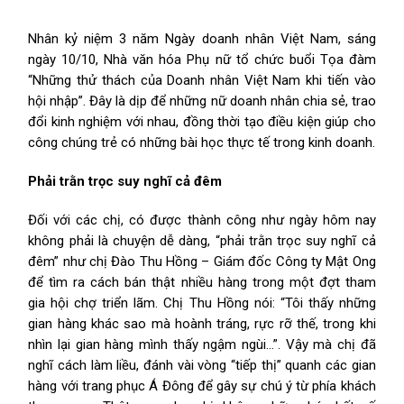
Nhân kỷ niệm 3 năm Ngày doanh nhân Việt Nam, sáng
ngày 10/10, Nhà văn hóa Phụ nữ tổ chức buổi Tọa đàm
“Những thử thách của Doanh nhân Việt Nam khi tiến vào
hội nhập”. Đây là dịp để những nữ doanh nhân chia sẻ, trao
đổi kinh nghiệm với nhau, đồng thời tạo điều kiện giúp cho
công chúng trẻ có những bài học thực tế trong kinh doanh.
Phải trằn trọc suy nghĩ cả đêm
Đối với các chị, có được thành công như ngày hôm nay
không phải là chuyện dễ dàng, “phải trằn trọc suy nghĩ cả
đêm” như chị Đào Thu Hồng – Giám đốc Công ty Mật Ong
để tìm ra cách bán thật nhiều hàng trong một đợt tham
gia hội chợ triển lãm. Chị Thu Hồng nói: “Tôi thấy những
gian hàng khác sao mà hoành tráng, rực rỡ thế, trong khi
nhìn lại gian hàng mình thấy ngậm ngùi…”. Vậy mà chị đã
nghĩ cách làm liều, đánh vài vòng “tiếp thị” quanh các gian
hàng với trang phục Á Đông để gây sự chú ý từ phía khách