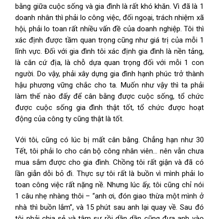
bằng giữa cuộc sống và gia đình là rất khó khăn. Vì đã là 1
doanh nhân thì phải lo công việc, đối ngoại, trách nhiệm xã
hội, phải lo toan rất nhiều vấn đề của doanh nghiệp. Tôi thì
xác định được tầm quan trọng cũng như giá trị của mỗi 1
lĩnh vực. Đối với gia đình tôi xác định gia đình là nền tảng,
là căn cứ địa, là chỗ dựa quan trọng đối với mỗi 1 con
người. Do vậy, phải xây dựng gia đình hạnh phúc trở thành
hậu phương vững chắc cho ta. Muốn như vậy thì ta phải
làm thế nào đấy để cân bằng được cuộc sống, tổ chức
được cuộc sống gia đình thật tốt, tổ chức được hoạt
động của công ty cũng thật là tốt.
Với tôi, cũng có lúc bị mất cân bằng. Chẳng hạn như 30
Tết, tôi phải lo cho cán bộ công nhân viên… nên vẫn chưa
mua sắm được cho gia đình. Chồng tôi rất giận và đã có
lần giẫn dỗi bỏ đi. Thực sự tôi rất là buồn vì mình phải lo
toan công việc rất nặng nề. Nhưng lúc ấy, tôi cũng chỉ nói
1 câu nhẹ nhàng thôi – “anh ơi, đón giao thừa một mình ở
nhà thì buồn lắm”, và 15 phút sau anh lại quay về. Sau đó
tôi phải chia sẻ và tâm sự rồi dần dần cũng đưa anh vào