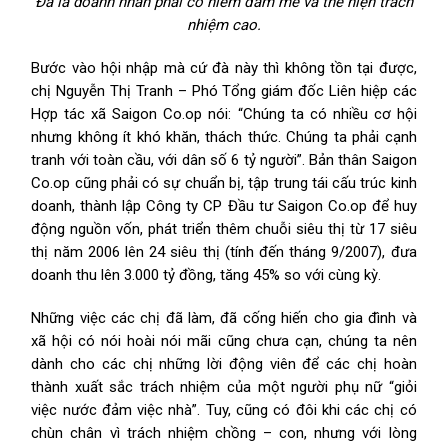
Đã là doanh nhân phải có niềm đam mê và thể hiện trách
nhiệm cao.
Bước vào hội nhập mà cứ đà này thì không tồn tại được,
chị Nguyễn Thị Tranh – Phó Tổng giám đốc Liên hiệp các
Hợp tác xã Saigon Co.op nói: “Chúng ta có nhiều cơ hội
nhưng không ít khó khăn, thách thức. Chúng ta phải cạnh
tranh với toàn cầu, với dân số 6 tỷ người”. Bản thân Saigon
Co.op cũng phải có sự chuẩn bị, tập trung tái cấu trúc kinh
doanh, thành lập Công ty CP Đầu tư Saigon Co.op để huy
động nguồn vốn, phát triển thêm chuỗi siêu thị từ 17 siêu
thị năm 2006 lên 24 siêu thị (tính đến tháng 9/2007), đưa
doanh thu lên 3.000 tỷ đồng, tăng 45% so với cùng kỳ.
Những việc các chị đã làm, đã cống hiến cho gia đình và
xã hội có nói hoài nói mãi cũng chưa cạn, chúng ta nên
dành cho các chị những lời động viên để các chị hoàn
thành xuất sắc trách nhiệm của một người phụ nữ “giỏi
việc nước đảm việc nhà”. Tuy, cũng có đôi khi các chị có
chùn chân vì trách nhiệm chồng – con, nhưng với lòng