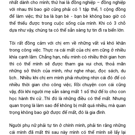
nhất dành cho mình; thứ hai là đồng nghiệp – đồng nghiệp
với nhau thì bao giờ cũng phải có 1 tập thể, 1 cộng đồng
để làm việc; thứ ba là bạn bè - bạn bè không bao giờ có
thể thiếu được trong cuộc sống của mình. Khi có 3 chỗ
dựa như vậy, chúng ta có thể sẵn sàng tự tin đi ra biển lớn.
Tôi rất đồng cảm với chị em về những vất vả khó khăn
trong công việc. Thực ra cái mất của chị em cũng ở nhiều
khía cạnh lắm. Chẳng hạn, nếu mình có nhiều thời gian hơn
thì có thể mình sẽ được tham gia vui chơi, thoả mãn
những sở thích của mình, như nghe nhạc, đọc sách, du
lịch… Nhiều khi chị em mình phải nhường nhịn cái đó để có
nhiều thời gian cho công việc; Rồi chuyện con cái cũng
vậy, đôi khi người mẹ sẵn sàng mất 1 số thứ để lo cho con
học hành thi cử…Thì đó là những điều có thể mất. Nhưng
quan trọng là làm sao để không bị mất quá nhiều, mà quan
trọng không bao giờ được để mất, đó là gia đình.
Người phụ nữ phải tự tin ở chính mình, phải tin rằng những
cái mình đã mất thì sau này mình có thể mình sẽ lấy lại