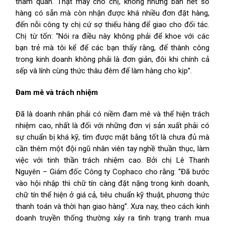
tham quan. Thật may cho chị, không những bán hết số
hàng có sẵn mà còn nhận được khá nhiều đơn đặt hàng,
đến nỗi công ty chị cứ sợ thiếu hàng để giao cho đối tác.
Chị từ tốn: “Nói ra điều này không phải để khoe với các
bạn trẻ mà tôi kể để các bạn thấy rằng, để thành công
trong kinh doanh không phải là đơn giản, đôi khi chính cả
sếp và lính cùng thức thâu đêm để làm hàng cho kịp”.
Đam mê và trách nhiệm
Đã là doanh nhân phải có niềm đam mê và thể hiện trách
nhiệm cao, nhất là đối với những đơn vị sản xuất phải có
sự chuẩn bị khá kỹ, tìm được mặt bằng tốt là chưa đủ mà
cần thêm một đội ngũ nhân viên tay nghề thuần thục, làm
việc với tinh thần trách nhiệm cao. Bởi chị Lê Thanh
Nguyên – Giám đốc Công ty Cophaco cho rằng: “Đã bước
vào hội nhập thì chữ tín càng đặt nặng trong kinh doanh,
chữ tín thể hiện ở giá cả, tiêu chuẩn kỹ thuật, phương thức
thanh toán và thời hạn giao hàng”. Xưa nay, theo cách kinh
doanh truyền thống thường xảy ra tình trạng tranh mua