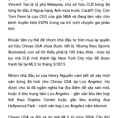
Vincent Tan là tỷ phú Malaysia, chủ sở hữu CLB bóng đá
từng thi đấu ở Ngoại hạng Anh mùa trước Cardiff City. Còn
Tom Penn là cựu CEO của giải NBA và đang làm việc cho
kênh truyền hình ESPN trong vai trò một chuyên gia phân
tích.
Khoản tiền cụ thể để nhóm nhà đầu tư trên mua lại quyền
sở hữu Chivas USA chưa được tiết lộ. Nhưng theo Sports
Illustrated, con số tối thiểu phải là 100 triệu đôla - mức kỷ
lục mà CLB mới thành lập New York City nộp để được
tranh tài tại MLS từ tháng 3/2015.
Nhóm nhà đầu tư của Henry Nguyễn cam kết sẽ xây một
sân bóng đá mới cho Chivas USA tại Los Angeles. Họ
được cho là đã ngắm nghía hai địa điểm để xây sân mới,
hoặc ở khu trung tâm Los Angeles - gần sân khu liên hợp
thể thao Staples Center hoặc gần khu trường đua
Hollywood Park - cách sân bay Los Angeles năm kilomet.
Chivas USA ra đời và dự giải MLS từ mùa 2004. Cầu thủ