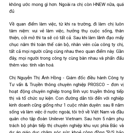
không ước mong gì hơn. Ngoài ra chị còn HNEW nữa, quá
đủ
Về quan điểm làm việc, từ khi ra trường, đi làm chị luôn
tâm niệm: vui vẻ làm việc, hưởng thụ cuộc sống, thân
thiện, cởi mở thì ta sẽ có tất cả. Sau khi làm lãnh đạo mấy
chục năm thì toàn thể cán bộ, nhân viên của công ty chị,
tất cả mọi người cũng cùng nhau theo quan điểm này. Gần
đây, mọi người trong công ty cùng bàn nhau và phấn đấu
thêm vào: tính văn hoá.
Chị Nguyễn Thị Ánh Hồng - Giám đốc điều hành Công ty
Tư vấn & Truyền thông chuyên nghiệp PROSCO – đơn vị
hoạt động chuyên nghiệp trong lĩnh vực truyền thông tiếp
thị và tổ chức sự kiện. Con đường dẫn tôi đến với nghiệp
kinh doanh cũng giống như 1 cuộc nhân duyên: sau 8 năm
sống và làm việc ở nước ngoài, tôi trở về Việt Nam và đầu
quân cho tập đoàn Unilever Vietnam. Sau hơn 5 năm phụ
trách bộ phận tiếp thị chuyên nghiệp khu vực phía Bắc và
dự án giáo dục chăm sóc sức khoẻ cộng đồng “P/S bảo