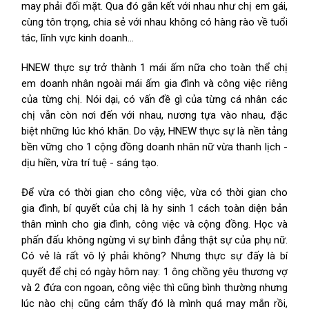
may phải đối mặt. Qua đó gắn kết với nhau như chị em gái,
cùng tôn trọng, chia sẻ với nhau không có hàng rào về tuổi
tác, lĩnh vực kinh doanh…
HNEW thực sự trở thành 1 mái ấm nữa cho toàn thể chị
em doanh nhân ngoài mái ấm gia đình và công việc riêng
của từng chị. Nói dại, có vấn đề gì của từng cá nhân các
chị vẫn còn nơi đến với nhau, nương tựa vào nhau, đặc
biệt những lúc khó khăn. Do vậy, HNEW thực sự là nền tảng
bền vững cho 1 cộng đồng doanh nhân nữ vừa thanh lịch -
dịu hiền, vừa trí tuệ - sáng tạo.
Để vừa có thời gian cho công việc, vừa có thời gian cho
gia đình, bí quyết của chị là hy sinh 1 cách toàn diện bản
thân mình cho gia đình, công việc và cộng đồng. Học và
phấn đấu không ngừng vì sự bình đẳng thật sự của phụ nữ.
Có vẻ là rất vô lý phải không? Nhưng thực sự đấy là bí
quyết để chị có ngày hôm nay: 1 ông chồng yêu thương vợ
và 2 đứa con ngoan, công việc thì cũng bình thường nhưng
lúc nào chị cũng cảm thấy đó là mình quá may mắn rồi,