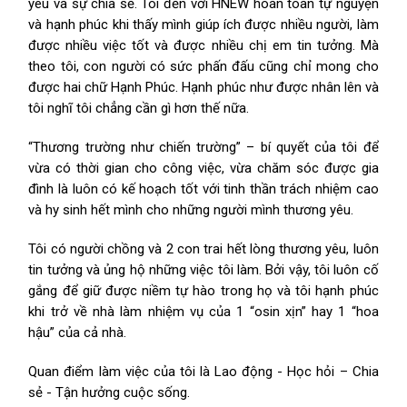
yêu và sự chia sẻ. Tôi đến với HNEW hoàn toàn tự nguyện
và hạnh phúc khi thấy mình giúp ích được nhiều người, làm
được nhiều việc tốt và được nhiều chị em tin tưởng. Mà
theo tôi, con người có sức phấn đấu cũng chỉ mong cho
được hai chữ Hạnh Phúc. Hạnh phúc như được nhân lên và
tôi nghĩ tôi chẳng cần gì hơn thế nữa.
“Thương trường như chiến trường” – bí quyết của tôi để
vừa có thời gian cho công việc, vừa chăm sóc được gia
đình là luôn có kế hoạch tốt với tinh thần trách nhiệm cao
và hy sinh hết mình cho những người mình thương yêu.
Tôi có người chồng và 2 con trai hết lòng thương yêu, luôn
tin tưởng và ủng hộ những việc tôi làm. Bởi vậy, tôi luôn cố
gắng để giữ được niềm tự hào trong họ và tôi hạnh phúc
khi trở về nhà làm nhiệm vụ của 1 “osin xịn” hay 1 “hoa
hậu” của cả nhà.
Quan điểm làm việc của tôi là Lao động - Học hỏi – Chia
sẻ - Tận hưởng cuộc sống.